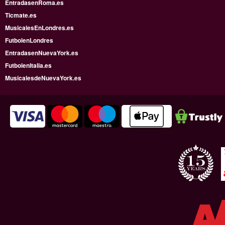
EntradasenRoma.es
Ticmate.es
MusicalesEnLondres.es
FutbolenLondres
EntradasenNuevaYork.es
FutbolenItalia.es
MusicalesdeNuevaYork.es