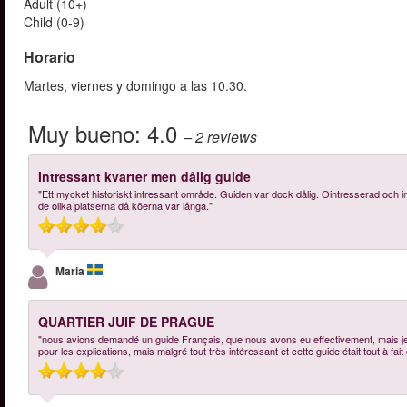
Adult (10+)
Child (0-9)
Horario
Martes, viernes y domingo a las 10.30.
Muy bueno:
4.0
– 2
reviews
Intressant kvarter men dålig guide
"Ett mycket historiskt intressant område. Guiden var dock dålig. Ointresserad och int
de olika platserna då köerna var långa."
Maria
QUARTIER JUIF DE PRAGUE
"nous avions demandé un guide Français, que nous avons eu effectivement, mais je p
pour les explications, mais malgré tout très intéressant et cette guide était tout à fai