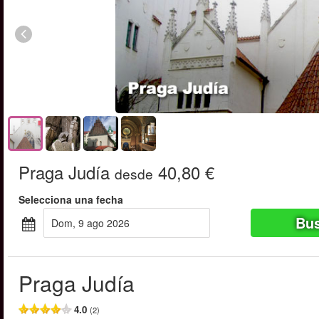
Praga Judía
40,80 €
desde
Selecciona una fecha
Bus
dom, 9 ago 2026
Praga Judía
4.0
(2)