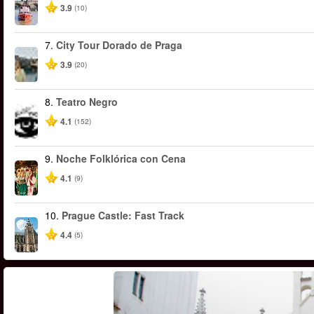
3.9
(10)
7.
City Tour Dorado de Praga
3.9
(20)
8.
Teatro Negro
4.1
(152)
9.
Noche Folklórica con Cena
4.1
(9)
10.
Prague Castle: Fast Track
4.4
(5)