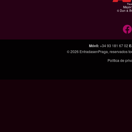
Mayor 
© Dun & Br
Móvil
:
+34 93 181 67 02
E
© 2026
EntradasenPraga
, reservados t
Política de pri