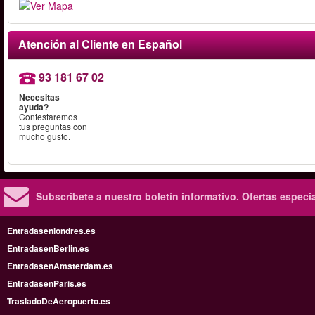
Atención al Cliente en Español
93 181 67 02
Necesitas
ayuda?
Contestaremos
tus preguntas con
mucho gusto.
Subscribete a nuestro boletín informativo.
Ofertas especi
Entradasenlondres.es
EntradasenBerlin.es
EntradasenAmsterdam.es
EntradasenParis.es
TrasladoDeAeropuerto.es