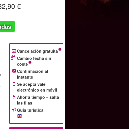
2,90 €
adas
Cancelación gratuita
Cambio fecha sin
coste
Confirmación al
s
instante
Se acepta vale
e
electrónico en móvil
Ahorra tiempo – salta
las filas
Guía turística