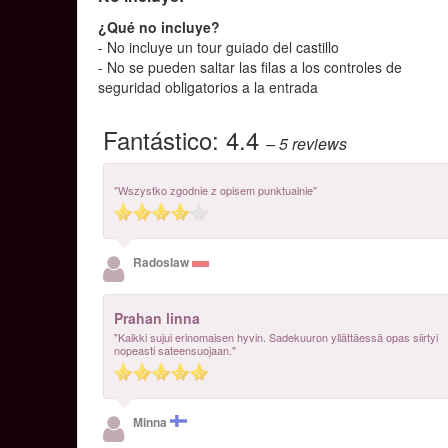
¿Qué no incluye?
- No incluye un tour guiado del castillo
- No se pueden saltar las filas a los controles de
seguridad obligatorios a la entrada
Fantástico:
4.4
– 5
reviews
"Wszystko zgodnie z opisem punktualnie"
Radoslaw
Prahan linna
"Kaikki sujui erinomaisen hyvin. Sadekuuron yllättäessä opas siirtyi
nopeasti sateensuojaan."
Minna