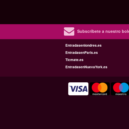
Subscribete a nuestro bole
Entradasenlondres.es
EntradasenParis.es
Ticmate.es
EntradasenNuevaYork.es