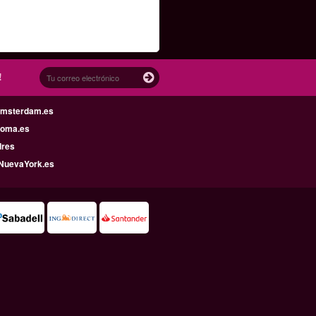
!
Amsterdam.es
Roma.es
dres
NuevaYork.es