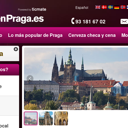
Español
93 181 67 02
o
Lo más popular de Praga
Cerveza checa y cena
Mo
a
ros?
e
ocal