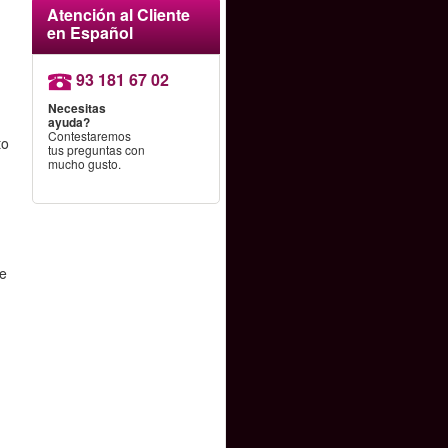
Atención al Cliente
en Español
.
93 181 67 02
Necesitas
ayuda?
Contestaremos
to
tus preguntas con
mucho gusto.
le
a