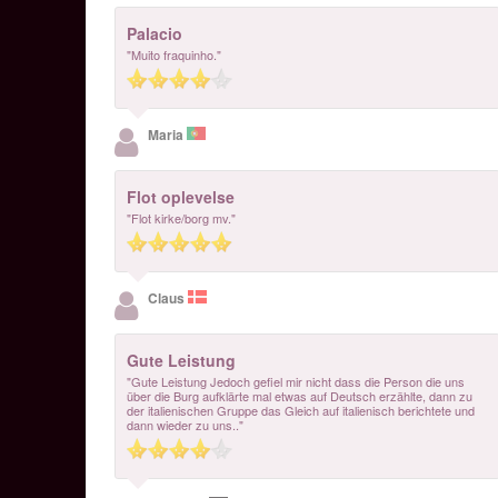
Palacio
"Muito fraquinho."
Maria
Flot oplevelse
"Flot kirke/borg mv."
Claus
Gute Leistung
"Gute Leistung Jedoch gefiel mir nicht dass die Person die uns
über die Burg aufklärte mal etwas auf Deutsch erzählte, dann zu
der italienischen Gruppe das Gleich auf italienisch berichtete und
dann wieder zu uns.."