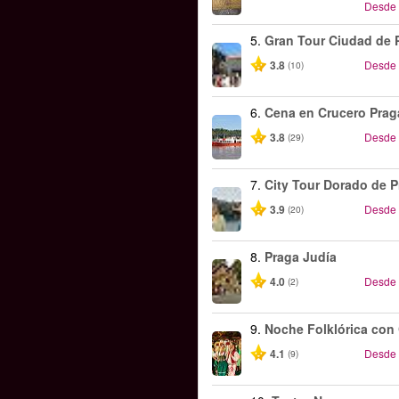
Desde
5.
Gran Tour Ciudad de 
3.8
Desde
(10)
6.
Cena en Crucero Prag
3.8
Desde
(29)
7.
City Tour Dorado de 
3.9
Desde
(20)
8.
Praga Judía
4.0
Desde
(2)
9.
Noche Folklórica con
4.1
Desde
(9)