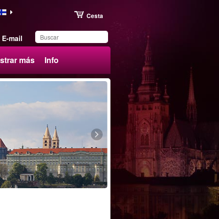
Cesta
E-mail
strar más
Info
Ha guardado este
producto en su lista