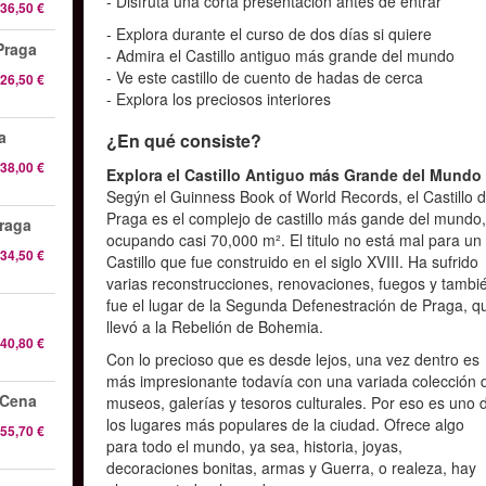
- Disfruta una corta presentación antes de entrar
36,50 €
- Explora durante el curso de dos días si quiere
Praga
- Admira el Castillo antiguo más grande del mundo
- Ve este castillo de cuento de hadas de cerca
26,50 €
- Explora los preciosos interiores
a
¿En qué consiste?
38,00 €
Explora el Castillo Antiguo más Grande del Mundo
Segýn el Guinness Book of World Records, el Castillo 
Praga es el complejo de castillo más gande del mundo
Praga
ocupando casi 70,000 m². El titulo no está mal para un
34,50 €
Castillo que fue construido en el siglo XVIII. Ha sufrido
varias reconstrucciones, renovaciones, fuegos y tambi
fue el lugar de la Segunda Defenestración de Praga, q
llevó a la Rebelión de Bohemia.
40,80 €
Con lo precioso que es desde lejos, una vez dentro es
más impresionante todavía con una variada colección 
 Cena
museos, galerías y tesoros culturales. Por eso es uno 
los lugares más populares de la ciudad. Ofrece algo
55,70 €
para todo el mundo, ya sea, historia, joyas,
decoraciones bonitas, armas y Guerra, o realeza, hay