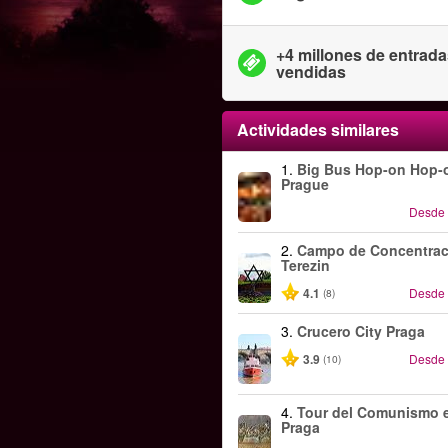
+4 millones de entrad
vendidas
Actividades similares
1.
Big Bus Hop-on Hop-o
Prague
Desde
2.
Campo de Concentrac
Terezin
4.1
Desde
(8)
3.
Crucero City Praga
3.9
Desde
(10)
4.
Tour del Comunismo 
Praga