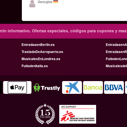
Georgios
tín informativo.
Ofertas especiales, códigos para cupones y mas
EntradasenBerlin.es
Entradasen
TrasladoDeAeropuerto.es
Entradasen
MusicalesEnLondres.es
FutbolenLon
FutbolenItalia.es
Musicalesde
WE SUPPORT