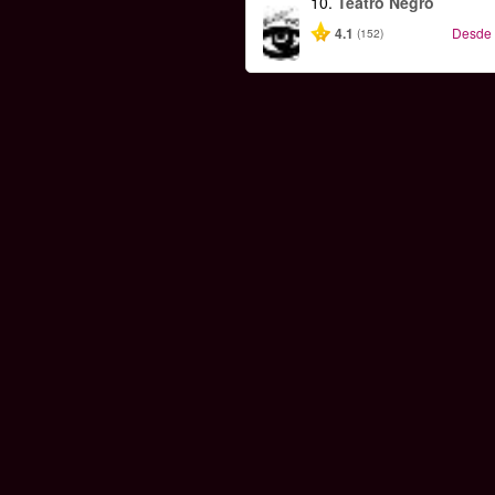
10.
Teatro Negro
4.1
Desde
(152)