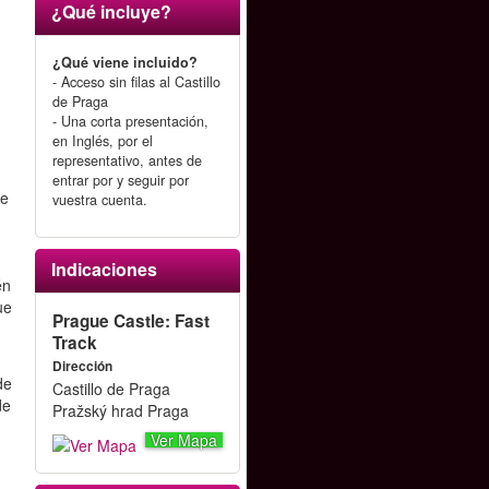
¿Qué incluye?
¿Qué viene incluido?
- Acceso sin filas al Castillo
de Praga
- Una corta presentación,
en Inglés, por el
representativo, antes de
entrar por y seguir por
de
vuestra cuenta.
,
Indicaciones
én
ue
Prague Castle: Fast
Track
Dirección
de
Castillo de Praga
de
Pražský hrad Praga
Ver Mapa