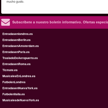
mucho gusto.
Subscribete a nuestro boletín informativo.
Ofertas especi
Entradasenlondres.es
EntradasenBerlin.es
EntradasenAmsterdam.es
EntradasenParis.es
TrasladoDeAeropuerto.es
EntradasenRoma.es
Ticmate.es
MusicalesEnLondres.es
FutbolenLondres
EntradasenNuevaYork.es
FutbolenItalia.es
MusicalesdeNuevaYork.es