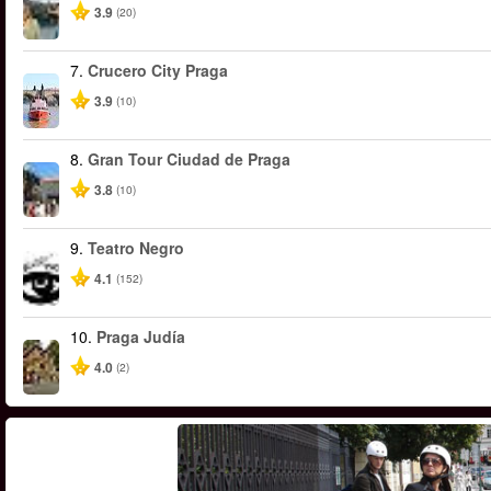
3.9
(20)
7.
Crucero City Praga
3.9
(10)
8.
Gran Tour Ciudad de Praga
3.8
(10)
9.
Teatro Negro
4.1
(152)
10.
Praga Judía
4.0
(2)