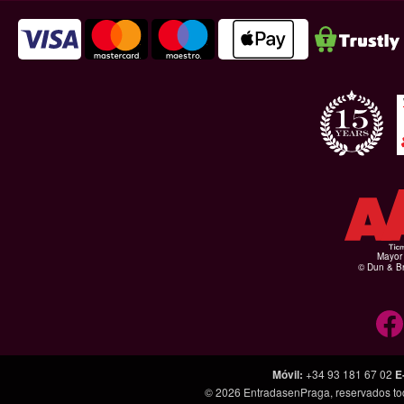
Mayor 
© Dun & Br
Móvil
:
+34 93 181 67 02
E
© 2026
EntradasenPraga
, reservados t