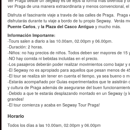
Ver Praga desde un Segway es de lejos la forma más divertida y orig
ver Praga de una manera extraordinaria y menos convencional, el 
Disfruta el fascinante viaje a través de las calles de Praga. Praga
disfrutarás durante tu viaje a bordo de tu propio Segway. Verás
Puente Carlos
, y
la Plaza del Casco Antiguo
y mucho más.
Información Importante:
-Tours salen a diario a las 10.00am, 02.00pm y 06.00pm.
-Duración: 2 horas.
-Niños: no hay precios de niños. Todos deben ser mayores de 15 
-NO hay comida ni bebidas incluidas en el precio.
-Los pasajeros deberán poder realizar movimientos como bajar y su
-
El Segway no es apropiado para aquellos que pesan menos de 4
-El tour se realiza sin tener en cuenta el tiempo, ya sea bueno o m
-Estarás acompañado por Guias experimentados que te asistirán dur
y cultura de Praga además de asegurarse del buen funcionamiento 
-Debido a que te estarás desplazando montado en un Segway (y l
grandes!
-El tour comienza y acaba en Segway Tour Praga!
Horario
Todos los días a las 10.00am, 02.00pm y 06.00pm